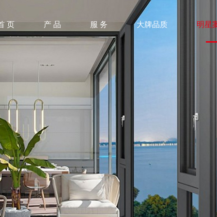
首 页
产 品
服 务
大牌品质
明星